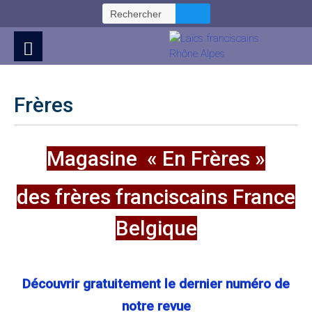
Skip
Rechercher :
to
Content
Frères
Magasine « En Frères »
des frères franciscains France
Belgique
Découvrir gratuitement le dernier numéro de
notre revue