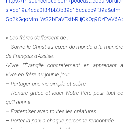
https://m.soundcloud.com/podcast_coeursbrulants/e
si=ec19a4eea0f84bb3b39d16ecadc9f39a&utm_sou
Sp2kGqoMm_WS2bFaVTstbRIijQkOg9OzEwV6Abw
« Les frères s’efforcent de :
– Suivre le Christ au cœur du monde à la manière
de
François d’Assise.
-Vivre l’Évangile concrètement en apprenant à
vivre
en frère au jour le jour.
– Partager une vie simple et sobre
– Rendre grâce et louer Notre Père pour tout ce
qu’il
donne.
– Fraterniser avec toutes les créatures
– Porter la paix à chaque personne rencontrée