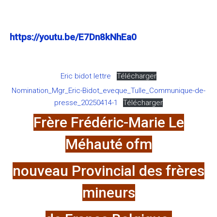
https://youtu.be/E7Dn8kNhEa0
Eric bidot lettre
Télécharger
Nomination_Mgr_Eric-Bidot_eveque_Tulle_Communique-de-
presse_20250414-1
Télécharger
Frère Frédéric-Marie Le
Méhauté ofm
nouveau Provincial des frères
mineurs