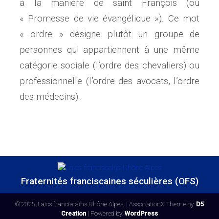
à la manière de saint François (ou
« Promesse de vie évangélique »). Ce mot
« ordre » désigne plutôt un groupe de
personnes qui appartiennent à une même
catégorie sociale (l’ordre des chevaliers) ou
professionnelle (l’ordre des avocats, l’ordre
des médecins).
Fraternités franciscaines séculières (OFS)
© 2026: Laïcs franciscains Rhône Alpes,
| AssociationX Theme by:
D5
Creation
| Powered by:
WordPress