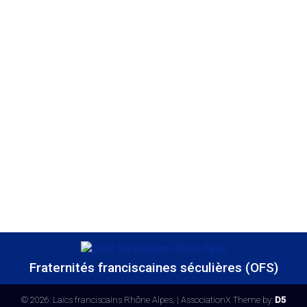
Fraternités franciscaines séculières (OFS)
© 2026: Laïcs franciscains Rhône Alpes,
| AssociationX Theme by:
D5