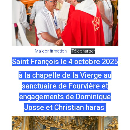
Ma confirmation
Télécharger
Saint François le 4 octobre 2025
à la chapelle de la Vierge au
sanctuaire de Fourvière et
engagements de Dominique
Josse et Christian haras