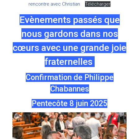
rencontre avec Christian
Télécharger
Evènements passés que
nous gardons dans nos
cœurs avec une grande joie
fraternelles
Confirmation de Philippe
Chabannes
Pentecôte 8 juin 2025