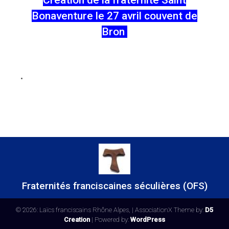
Création de la fraternité Saint
Bonaventure le 27 avril couvent de
Bron
.
Fraternités franciscaines séculières (OFS)
© 2026: Laïcs franciscains Rhône Alpes,
| AssociationX Theme by:
D5
Creation
| Powered by:
WordPress