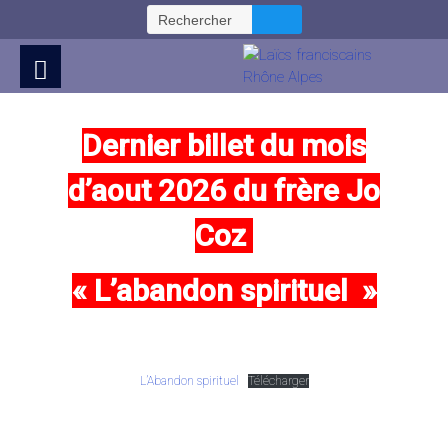
Skip
Rechercher :
to
Content
Dernier billet du mois
d’aout 2026 du frère Jo
Coz
« L’abandon spirituel »
L’Abandon spirituel
Télécharger