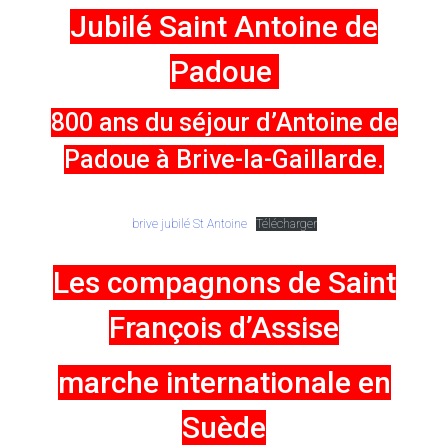
Jubilé Saint Antoine de
Padoue
800 ans du séjour d’Antoine de
Padoue à Brive-la-Gaillarde.
brive jubilé St Antoine
Télécharger
Les compagnons de Saint
François d’Assise
marche internationale en
Suède