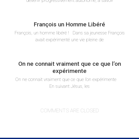
devenir progressivement autonome, à savoir
François un Homme Libéré
François, un homme libéré ! Dans sa jeunesse François
avait expérimenté une vie pleine de
On ne connait vraiment que ce que l’on
expérimente
On ne connait vraiment que ce que l’on expérimente
En suivant Jésus, les
COMMENTS ARE CLOSED