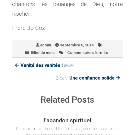
chantons les louanges de Dieu, notre
Rocher.
Frère Jo Coz
admin
septembre 8, 2014
Billet du mois
Commentaires fermés
sur
Seigneur
Vanité des vanités
:Newer
tu
es
mon
Older:
Une confiance solide
Roc
Related Posts
l’abandon spirituel
L’abandon spirituel Dès l’enfance, on nous a appris à