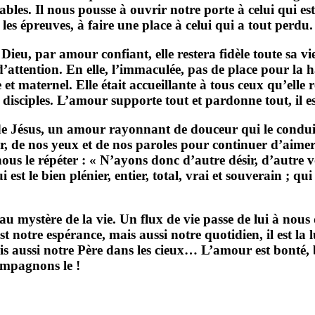
bles. Il nous pousse à ouvrir notre porte à celui qui est
les épreuves, à faire une place à celui qui a tout perdu.
eu, par amour confiant, elle restera fidèle toute sa vie 
ttention. En elle, l’immaculée, pas de place pour la hain
 maternel. Elle était accueillante à tous ceux qu’elle r
 disciples. L’amour supporte tout et pardonne tout, il est
sus, un amour rayonnant de douceur qui le conduisit 
, de nos yeux et de nos paroles pour continuer d’aimer 
ous le répéter : « N’ayons donc d’autre désir, d’autre vo
est le bien plénier, entier, total, vrai et souverain ; qu
re de la vie. Un flux de vie passe de lui à nous dans
st notre espérance, mais aussi notre quotidien, il est l
ais aussi notre Père dans les cieux… L’amour est bonté, b
ompagnons le !