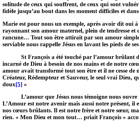
solitude de ceux qui souffrent, de ceux qui sont vulnéra
fidèle jusqu’au bout dans les moment difficiles et dans 
Marie est pour nous un exemple, après avoir dit oui à Di
rayonnant son amour maternel, plein de tendresse et d’a
rancune… Tout son être attirait par son amour simple et
serviable nous rappelle Jésus en lavant les pieds de ses
St François a été touché par l’amour brûlant de Jé
incarné de Dieu à besoin de nos mains et de notre cœur
amour avait transformé tout son être et il ne cesse de n
Créateur, Rédempteur et Sauveur, le seul vrai Dieu, qui 
doux
[5]
»
L’amour que Jésus nous témoigne nous ouvre au mystè
L’Amour est notre avenir mais aussi notre présent, il e
nos cœurs brûlants. Il est notre frère et notre sœur, m
rien. « Mon Dieu et mon tout… priait François » acc