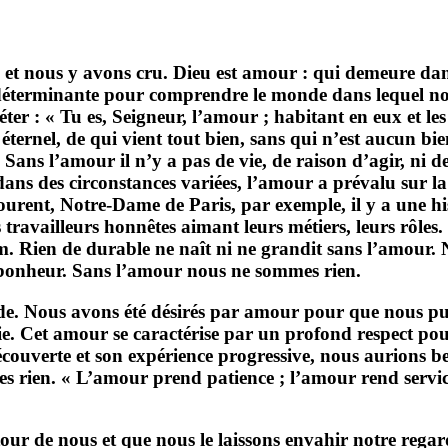
et nous y avons cru. Dieu est amour : qui demeure dan
déterminante pour comprendre le monde dans lequel nou
éter : « Tu es, Seigneur, l’amour ; habitant en eux et les
 éternel, de qui vient tout bien, sans qui n’est aucun bie
Sans l’amour il n’y a pas de vie, de raison d’agir, ni d
 des circonstances variées, l’amour a prévalu sur la hai
tourent, Notre-Dame de Paris, par exemple, il y a une h
s travailleurs honnêtes aimant leurs métiers, leurs rôle
im. Rien de durable ne naît ni ne grandit sans l’amour.
e bonheur. Sans l’amour nous ne sommes rien.
 Nous avons été désirés par amour pour que nous puissi
ie. Cet amour se caractérise par un profond respect pou
ouverte et son expérience progressive, nous aurions beau
rien. « L’amour prend patience ; l’amour rend service ;
 nous et que nous le laissons envahir notre regard nos