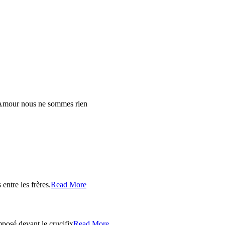
Amour nous ne sommes rien
entre les frères.
Read More
posé devant le crucifix
Read More