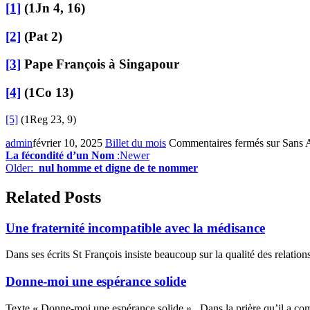
[1]
(1Jn 4, 16)
[2]
(Pat 2)
[3]
Pape François à Singapour
[4]
(1Co 13)
[5]
(1Reg 23, 9)
admin
février 10, 2025
Billet du mois
Commentaires fermés
sur Sans 
La fécondité d’un Nom
:Newer
Older:
nul homme et digne de te nommer
Related Posts
Une fraternité incompatible avec la médisance
Dans ses écrits St François insiste beaucoup sur la qualité des relations 
Donne-moi une espérance solide
Texte « Donne-moi une espérance solide » Dans la prière qu’il a com