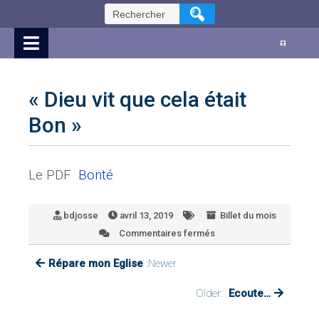
Skip
Rechercher :
to
Content
« Dieu vit que cela était
Bon »
Le PDF
Bonté
bdjosse
avril 13, 2019
Billet du mois
Commentaires fermés
sur
« Dieu
Répare mon Eglise
:Newer
vit
que
cela
Older:
Ecoute…
était
Bon »