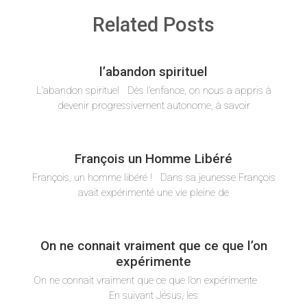
Related Posts
l’abandon spirituel
L’abandon spirituel Dès l’enfance, on nous a appris à
devenir progressivement autonome, à savoir
François un Homme Libéré
François, un homme libéré ! Dans sa jeunesse François
avait expérimenté une vie pleine de
On ne connait vraiment que ce que l’on
expérimente
On ne connait vraiment que ce que l’on expérimente
En suivant Jésus, les