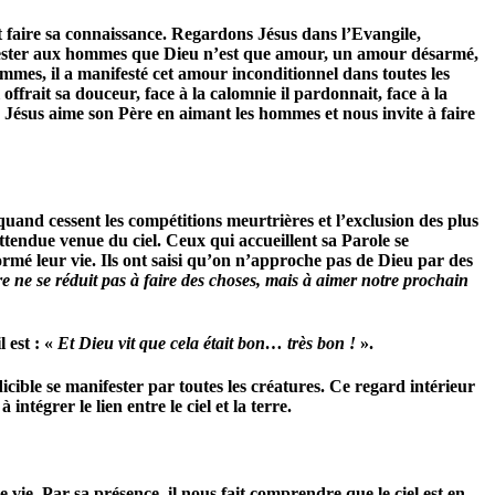
et faire sa connaissance. Regardons Jésus dans l’Evangile,
manifester aux hommes que Dieu n’est que amour, un amour désarmé,
ommes, il a manifesté cet amour inconditionnel dans toutes les
l offrait sa douceur, face à la calomnie il pardonnait, face à la
. Jésus aime son Père en aimant les hommes et nous invite à faire
quand cessent les compétitions meurtrières et l’exclusion des plus
nattendue venue du ciel. Ceux qui accueillent sa Parole se
ormé leur vie. Ils ont saisi qu’on n’approche pas de Dieu par des
re ne se réduit pas à faire des choses, mais à aimer notre prochain
 est : «
Et Dieu vit que cela était bon… très bon !
».
cible se manifester par toutes les créatures. Ce regard intérieur
ntégrer le lien entre le ciel et la terre.
 vie. Par sa présence, il nous fait comprendre que le ciel est en