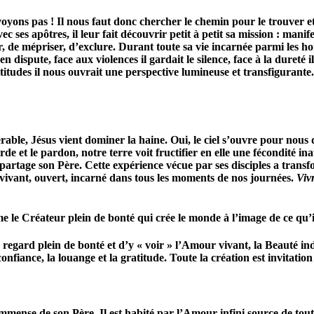
le voyons pas ! Il nous faut donc chercher le chemin pour le trouver 
avec ses apôtres, il leur fait découvrir petit à petit sa mission : 
r, de mépriser, d’exclure. Durant toute sa vie incarnée parmi les h
en dispute, face aux violences il gardait le silence, face à la dureté i
ttitudes il nous ouvrait une perspective lumineuse et transfigurante
rable, Jésus vient dominer la haine. Oui, le ciel s’ouvre pour nous 
corde et le pardon, notre terre voit fructifier en elle une fécondité i
partage son Père. Cette expérience vécue par ses disciples a transf
r vivant, ouvert, incarné dans tous les moments de nos journées.
Viv
 Créateur plein de bonté qui crée le monde à l’image de ce qu’il
egard plein de bonté et d’y « voir » l’Amour vivant, la Beauté indi
iance, la louange et la gratitude. Toute la création est invitation à i
mmense de son Père. Il est habité par l’Amour infini source de toute