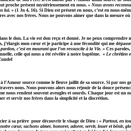
l tout proche présent mystérieusement en nous.
« Nous avons reconnu 
n lui
. » (1 Jn 4, 16). Si Dieu est présent en nous, c’est en nous-même
res avec nos frères. Nous ne pouvons aimer que dans la mesure où
e dans le don. La vie est don reçu et donné. Je ne peux comprendre 
, j’élargis mon cœur et je participe à une fécondité qui me dépasse
 pardon, c’est en mourant que l’on ressuscite à la Vie.
» Ces paroles,
nnelle, celle qui nous a été révélée à notre baptême. «
Le chrétien e
undel
Amour source comme le fleuve jaillit de sa source. Si par nos gest
 à travers nous. Nous pouvons alors nous réjouir de la douce présence
égoïsme nous rendent souvent aveugles et sourds. Chaque jour est u
 et servir nos frères dans la simplicité et la discrétion.
ier à sa prière pour découvrir le visage de Dieu : «
Partout, en tou
otre cœur, sachons aimer, honorer, adorer, servir, louer et bénir, glor