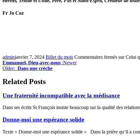
éternel, Trinité et Unité, Père, Fils et Saint-Esprit, Créateur de tou
Fr Jo Coz
admin
janvier 7, 2024
Billet du mois
Commentaires fermés
sur Celui q
Emmanuel, Dieu-avec-nous
:Newer
Older:
Dans une crèche
Related Posts
Une fraternité incompatible avec la médisance
Dans ses écrits St François insiste beaucoup sur la qualité des relations 
Donne-moi une espérance solide
Texte « Donne-moi une espérance solide » Dans la prière qu’il a com