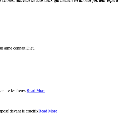
tes choses, Sauveur de tous ceux qui mettent en lui leur foi, leur espér
ui aime connait Dieu
entre les frères.
Read More
posé devant le crucifix
Read More