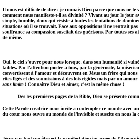
Il nous est difficile de dire : je connais Dieu parce que nous ne 
comment nous manifeste-t-il sa divinité ? Vivant au jour le jour 
simple, humble, doux qui résiste à toutes les tentations de domine
situations où il se trouvait. Face aux oppositions il ne rentrait pas 
souffrance sa compassion suscitait des guérisons. Par toutes ses a
de même.
Oui, le ciel s’ouvre pour nous lorsque, dans son humanité si vulné
faibles. Par l’attention portée à tous, par la générosité, la miséri
convertissent à l’amour et découvrent en Jésus un frère qui nous 
rites figés et des soumissions à des lois rigides mais par un amou
sans limite
! Connaître Dieu et aimer, c’est la même chose !
Dès les premières pages de la Bible, Dieu se présente comme le
Cette Parole créatrice nous invite à contempler ce monde avec un r
du cœur nous ouvre au monde de l’invisible et suscite en nous la conf
Jésus par tout son être est la manifestation incarnée de l’Amour i